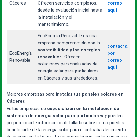
Cáceres
Ofrecen servicios completos,
correo
desde la evaluación inicial hasta
aquí
la instalación y el
mantenimiento.
EcoEnergía Renovable es una
empresa comprometida con la
contacta
sostenibilidad y las energías
EcoEnergía
por
renovables.
Ofrecen
Renovable
correo
soluciones personalizadas de
aquí
energía solar para particulares
en Cáceres y sus alrededores.
Mejores empresas para
instalar tus paneles solares en
Cáceres
Estas empresas se
especializan en la instalación de
sistemas de energía solar para particulares
y pueden
proporcionarte información detallada sobre cómo puedes
beneficiarte de la energía solar para el autoabastecimiento
de energía en tu hogar. Te recomendamos visitar sus sitios