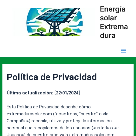
Ir
Energía
al
solar
contenido
Extrema
dura
Main
Men
Política de Privacidad
Última actualización: [22/01/2024]
Esta Política de Privacidad describe cómo
extremadurasolar.com (“nosotros», “nuestro” o «la
Compañía») recopila, utiliza y protege la información
personal que recopilamos de los usuarios («usted» o «el
Usuario») de nuestro sitio web extremadurasolar.com