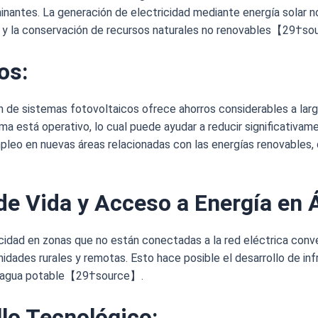
inantes. La generación de electricidad mediante energía solar n
re y la conservación de recursos naturales no renovables【29†s
os
:
ción de sistemas fotovoltaicos ofrece ahorros considerables a lar
ma está operativo, lo cual puede ayudar a reducir significativam
leo en nuevas áreas relacionadas con las energías renovables, d
 de Vida y Acceso a Energía en
icidad en zonas que no están conectadas a la red eléctrica conv
idades rurales y remotas. Esto hace posible el desarrollo de inf
 a agua potable【29†source】.
llo Tecnológico
: