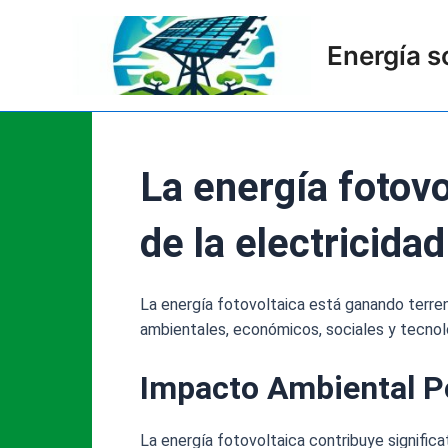
Ir
al
Energía s
contenido
La energía fotovo
de la electricida
La energía fotovoltaica está ganando terren
ambientales, económicos, sociales y tecnol
Impacto Ambiental Po
La energía fotovoltaica contribuye signific