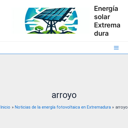
Ir
Energía
al
solar
contenido
Extrema
dura
Main
Men
arroyo
Inicio
Noticias de la energía fotovoltaica en Extremadura
arroyo