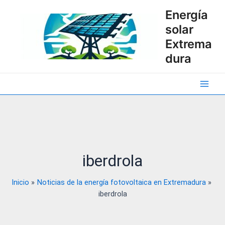
Ir
Energía
al
solar
contenido
Extrema
dura
Main
Men
iberdrola
Inicio
Noticias de la energía fotovoltaica en Extremadura
iberdrola