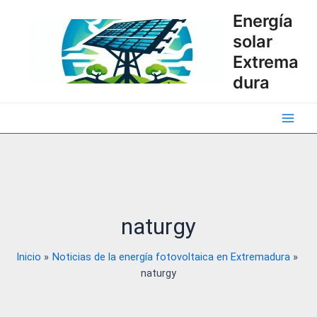
Ir
Energía
al
solar
contenido
Extrema
dura
Main
Men
naturgy
Inicio
Noticias de la energía fotovoltaica en Extremadura
naturgy