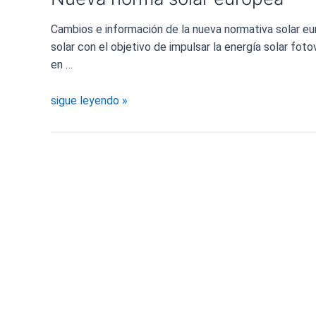
Cambios e información de la nueva normativa solar eu
solar con el objetivo de impulsar la energía solar fot
en …
Nueva
sigue leyendo »
norma
solar
europea