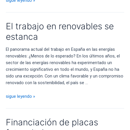
sigue leyendo »
Ayuntamiento
de
Badajoz
El trabajo en renovables se
apuesta
por
estanca
la
energía
El panorama actual del trabajo en España en las energías
solar
renovables: ¿Menos de lo esperado? En los últimos años, el
sector de las energías renovables ha experimentado un
crecimiento significativo en todo el mundo, y España no ha
sido una excepción. Con un clima favorable y un compromiso
renovado con la sostenibilidad, el país se …
El
sigue leyendo »
trabajo
en
renovables
Financiación de placas
se
estanca