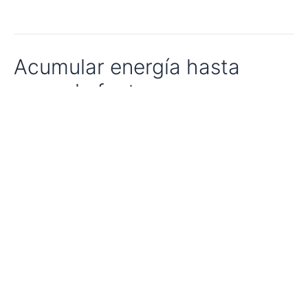
Acumular energía hasta
pagar la factura
Naturgy deja acumular energía de placas solares hasta pagar
factura de energía
Fotovoltaicas en
Extremadura comprometidas
con la comunidad
Ayudas a la comunidad: El compromiso de Nexwell Power
con Cáritas En la actualidad, la responsabilidad social