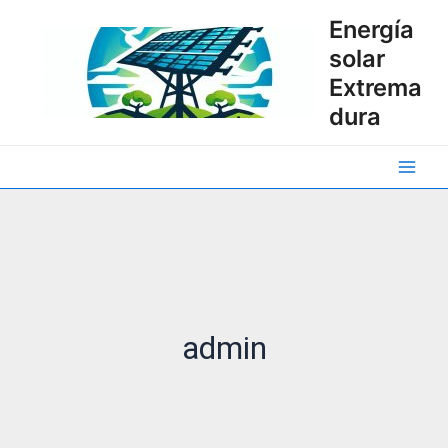
Ir
Energía
al
solar
contenido
Extrema
dura
Main
Men
admin