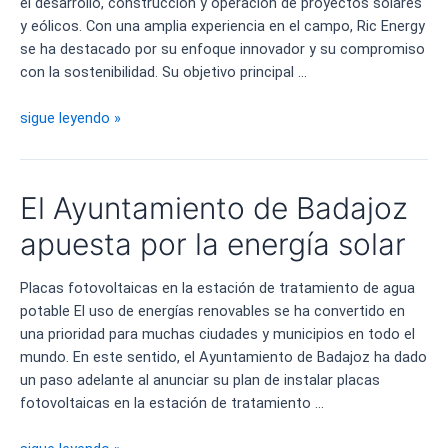
el desarrollo, construcción y operación de proyectos solares
y eólicos. Con una amplia experiencia en el campo, Ric Energy
se ha destacado por su enfoque innovador y su compromiso
con la sostenibilidad. Su objetivo principal …
Cómo
sigue leyendo »
Obtener
Permisos
Regulatorios
El Ayuntamiento de Badajoz
y
Ambientales
apuesta por la energía solar
en
Energías
Placas fotovoltaicas en la estación de tratamiento de agua
Renovables
potable El uso de energías renovables se ha convertido en
una prioridad para muchas ciudades y municipios en todo el
mundo. En este sentido, el Ayuntamiento de Badajoz ha dado
un paso adelante al anunciar su plan de instalar placas
fotovoltaicas en la estación de tratamiento …
El