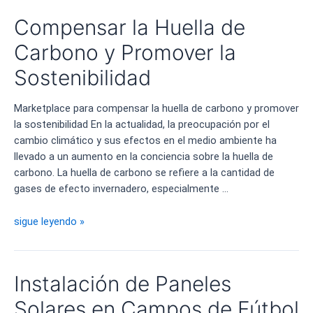
las
Compensar la Huella de
energías
renovables
Carbono y Promover la
en
Sostenibilidad
el
verano
Marketplace para compensar la huella de carbono y promover
de
la sostenibilidad En la actualidad, la preocupación por el
2023
cambio climático y sus efectos en el medio ambiente ha
llevado a un aumento en la conciencia sobre la huella de
carbono. La huella de carbono se refiere a la cantidad de
gases de efecto invernadero, especialmente …
Compensar
sigue leyendo »
la
Huella
de
Instalación de Paneles
Carbono
y
Solares en Campos de Fútbol