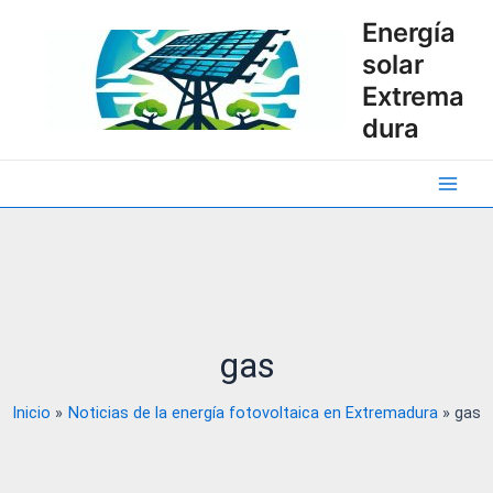
Ir
Energía
al
solar
contenido
Extrema
dura
Main
Men
gas
Inicio
Noticias de la energía fotovoltaica en Extremadura
gas