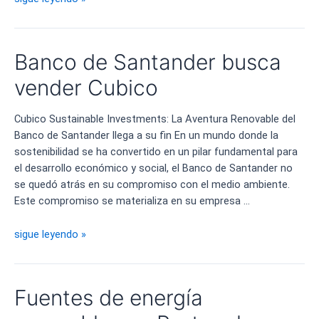
la
batería
de
Banco de Santander busca
Europa
vender Cubico
Cubico Sustainable Investments: La Aventura Renovable del
Banco de Santander llega a su fin En un mundo donde la
sostenibilidad se ha convertido en un pilar fundamental para
el desarrollo económico y social, el Banco de Santander no
se quedó atrás en su compromiso con el medio ambiente.
Este compromiso se materializa en su empresa …
Banco
sigue leyendo »
de
Santander
busca
Fuentes de energía
vender
Cubico