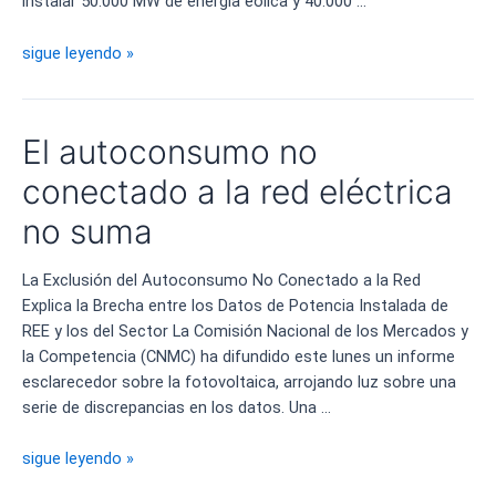
instalar 50.000 MW de energía eólica y 40.000 …
La
sigue leyendo »
burocracia
deja
en
El autoconsumo no
el
aire
conectado a la red eléctrica
las
no suma
inversiones
en
La Exclusión del Autoconsumo No Conectado a la Red
fotovoltaicas
Explica la Brecha entre los Datos de Potencia Instalada de
REE y los del Sector La Comisión Nacional de los Mercados y
la Competencia (CNMC) ha difundido este lunes un informe
esclarecedor sobre la fotovoltaica, arrojando luz sobre una
serie de discrepancias en los datos. Una …
El
sigue leyendo »
autoconsumo