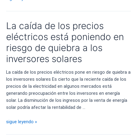
solares
en
los
La caída de los precios
centros
de
eléctricos está poniendo en
salud
riesgo de quiebra a los
de
Extremadura
inversores solares
La caída de los precios eléctricos pone en riesgo de quiebra a
los inversores solares Es cierto que la reciente caída de los
precios de la electricidad en algunos mercados está
generando preocupación entre los inversores en energía
solar. La disminución de los ingresos por la venta de energía
solar podría afectar la rentabilidad de …
La
sigue leyendo »
caída
de