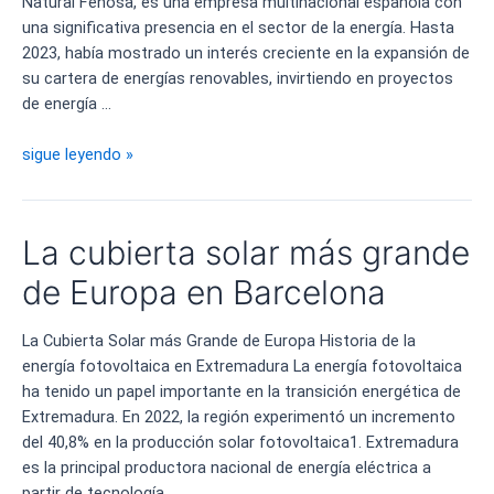
Natural Fenosa, es una empresa multinacional española con
una significativa presencia en el sector de la energía. Hasta
2023, había mostrado un interés creciente en la expansión de
su cartera de energías renovables, invirtiendo en proyectos
de energía …
Naturgy
sigue leyendo »
y
Google:
Una
La cubierta solar más grande
Alianza
Energética
de Europa en Barcelona
La Cubierta Solar más Grande de Europa Historia de la
energía fotovoltaica en Extremadura La energía fotovoltaica
ha tenido un papel importante en la transición energética de
Extremadura. En 2022, la región experimentó un incremento
del 40,8% en la producción solar fotovoltaica1. Extremadura
es la principal productora nacional de energía eléctrica a
partir de tecnología …