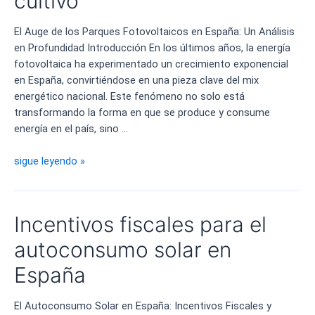
cultivo
la
Nueva
El Auge de los Parques Fotovoltaicos en España: Un Análisis
Demanda
en Profundidad Introducción En los últimos años, la energía
de
fotovoltaica ha experimentado un crecimiento exponencial
Electricidad
en España, convirtiéndose en una pieza clave del mix
energético nacional. Este fenómeno no solo está
transformando la forma en que se produce y consume
energía en el país, sino …
Fotovoltaicas
sigue leyendo »
en
tierras
de
Incentivos fiscales para el
cultivo
autoconsumo solar en
España
El Autoconsumo Solar en España: Incentivos Fiscales y