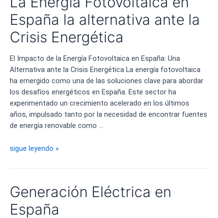
La Energía Fotovoltaica en
cualquier
objeto
España la alternativa ante la
en
Crisis Energética
un
panel
El Impacto de la Energía Fotovoltaica en España: Una
solar
Alternativa ante la Crisis Energética La energía fotovoltaica
ha emergido como una de las soluciones clave para abordar
los desafíos energéticos en España. Este sector ha
experimentado un crecimiento acelerado en los últimos
años, impulsado tanto por la necesidad de encontrar fuentes
de energía renovable como …
La
sigue leyendo »
Energía
Fotovoltaica
en
Generación Eléctrica en
España
la
España
alternativa