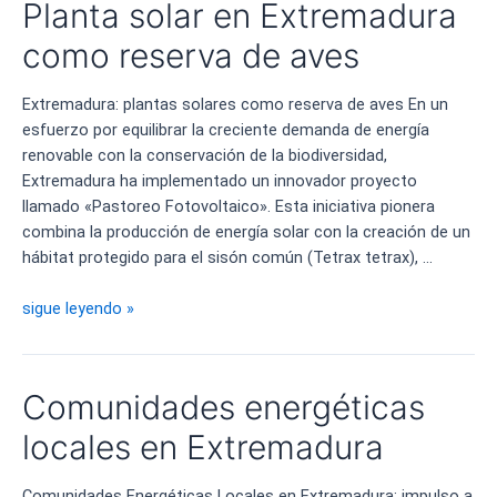
Planta solar en Extremadura
planta
de
como reserva de aves
energía
fotovoltaica
Extremadura: plantas solares como reserva de aves En un
de
esfuerzo por equilibrar la creciente demanda de energía
España
renovable con la conservación de la biodiversidad,
Extremadura ha implementado un innovador proyecto
llamado «Pastoreo Fotovoltaico». Esta iniciativa pionera
combina la producción de energía solar con la creación de un
hábitat protegido para el sisón común (Tetrax tetrax), …
Planta
sigue leyendo »
solar
en
Extremadura
Comunidades energéticas
como
reserva
locales en Extremadura
de
aves
Comunidades Energéticas Locales en Extremadura: impulso a