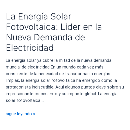
no
conectado
La Energía Solar
a
la
Fotovoltaica: Líder en la
red
Nueva Demanda de
eléctrica
no
Electricidad
suma
La energía solar ya cubre la mitad de la nueva demanda
mundial de electricidad En un mundo cada vez más
consciente de la necesidad de transitar hacia energías
limpias, la energía solar fotovoltaica ha emergido como la
protagonista indiscutible. Aquí algunos puntos clave sobre su
impresionante crecimiento y su impacto global: La energía
solar fotovoltaica …
La
sigue leyendo »
Energía
Solar