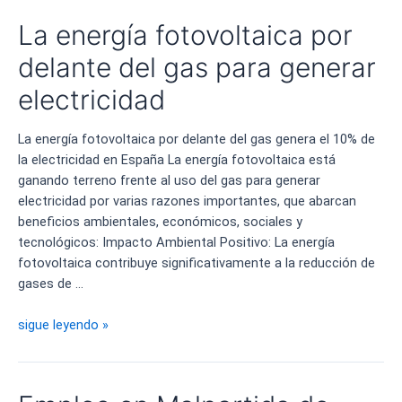
los
La energía fotovoltaica por
precios
eléctricos
delante del gas para generar
está
electricidad
poniendo
en
La energía fotovoltaica por delante del gas genera el 10% de
riesgo
la electricidad en España La energía fotovoltaica está
de
ganando terreno frente al uso del gas para generar
quiebra
electricidad por varias razones importantes, que abarcan
a
beneficios ambientales, económicos, sociales y
los
tecnológicos: Impacto Ambiental Positivo: La energía
inversores
fotovoltaica contribuye significativamente a la reducción de
solares
gases de …
La
sigue leyendo »
energía
fotovoltaica
por