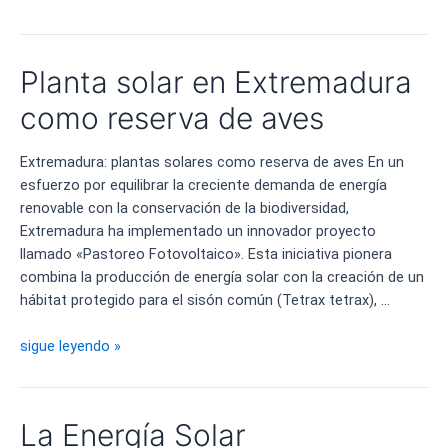
Cáceres
la
mayor
Planta solar en Extremadura
planta
de
como reserva de aves
energía
fotovoltaica
Extremadura: plantas solares como reserva de aves En un
de
esfuerzo por equilibrar la creciente demanda de energía
España
renovable con la conservación de la biodiversidad,
Extremadura ha implementado un innovador proyecto
llamado «Pastoreo Fotovoltaico». Esta iniciativa pionera
combina la producción de energía solar con la creación de un
hábitat protegido para el sisón común (Tetrax tetrax), …
Planta
sigue leyendo »
solar
en
Extremadura
La Energía Solar
como