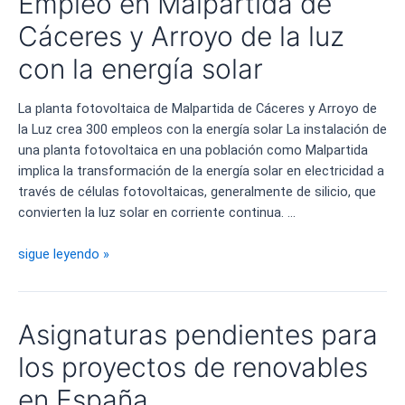
Empleo en Malpartida de
delante
del
Cáceres y Arroyo de la luz
gas
con la energía solar
para
generar
La planta fotovoltaica de Malpartida de Cáceres y Arroyo de
electricidad
la Luz crea 300 empleos con la energía solar La instalación de
una planta fotovoltaica en una población como Malpartida
implica la transformación de la energía solar en electricidad a
través de células fotovoltaicas, generalmente de silicio, que
convierten la luz solar en corriente continua. …
Empleo
sigue leyendo »
en
Malpartida
de
Asignaturas pendientes para
Cáceres
y
los proyectos de renovables
Arroyo
en España
de