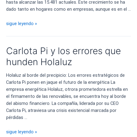
hasta alcanzar las 15.481 actuales. Este crecimiento se ha
dado tanto en hogares como en empresas, aunque es en el …
Extremadura
sigue leyendo »
líder
del
desarrollo
Carlota Pi y los errores que
en
energía
hunden Holaluz
solar
Holaluz al borde del precipicio: Los errores estratégicos de
Carlota Pi ponen en jaque el futuro de la energética La
empresa energética Holaluz, otrora prometedora estrella en
el firmamento de las renovables, se encuentra hoy al borde
del abismo financiero. La compañía, liderada por su CEO
Carlota Pi, atraviesa una crisis existencial marcada por
pérdidas …
Carlota
sigue leyendo »