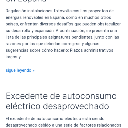
la
Regulación instalaciones fotovoltaicas Los proyectos de
luz
energías renovables en España, como en muchos otros
con
países, enfrentan diversos desafíos que pueden obstaculizar
la
su desarrollo y expansión. A continuación, se presenta una
energía
lista de las principales asignaturas pendientes, junto con las
solar
razones por las que deberían corregirse y algunas
sugerencias sobre cómo hacerlo: Plazos administrativos
largos y …
Asignaturas
sigue leyendo »
pendientes
para
los
Excedente de autoconsumo
proyectos
de
eléctrico desaprovechado
renovables
en
El excedente de autoconsumo eléctrico está siendo
España
desaprovechado debido a una serie de factores relacionados