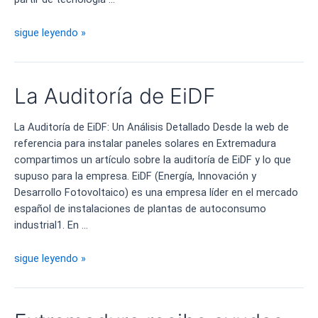
La
sigue leyendo »
cubierta
solar
más
La Auditoría de EiDF
grande
de
La Auditoría de EiDF: Un Análisis Detallado Desde la web de
Europa
referencia para instalar paneles solares en Extremadura
en
compartimos un artículo sobre la auditoría de EiDF y lo que
Barcelona
supuso para la empresa. EiDF (Energía, Innovación y
Desarrollo Fotovoltaico) es una empresa líder en el mercado
español de instalaciones de plantas de autoconsumo
industrial1. En …
La
sigue leyendo »
Auditoría
de
EiDF