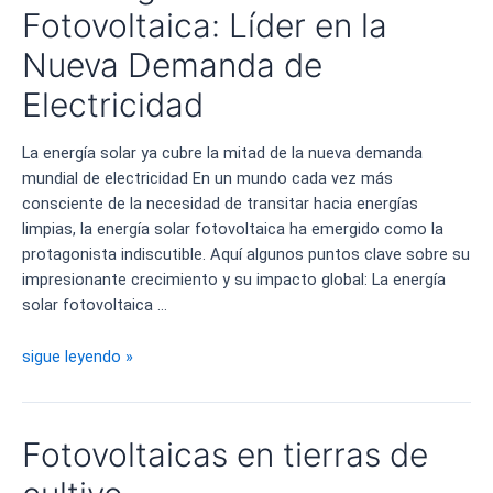
reserva
Fotovoltaica: Líder en la
de
Nueva Demanda de
aves
Electricidad
La energía solar ya cubre la mitad de la nueva demanda
mundial de electricidad En un mundo cada vez más
consciente de la necesidad de transitar hacia energías
limpias, la energía solar fotovoltaica ha emergido como la
protagonista indiscutible. Aquí algunos puntos clave sobre su
impresionante crecimiento y su impacto global: La energía
solar fotovoltaica …
La
sigue leyendo »
Energía
Solar
Fotovoltaica:
Fotovoltaicas en tierras de
Líder
en