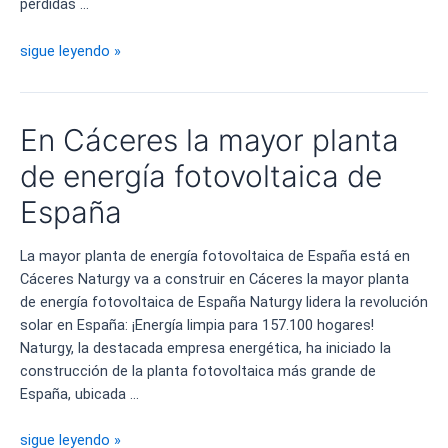
pérdidas …
Carlota
sigue leyendo »
Pi
y
los
En Cáceres la mayor planta
errores
que
de energía fotovoltaica de
hunden
España
Holaluz
La mayor planta de energía fotovoltaica de España está en
Cáceres Naturgy va a construir en Cáceres la mayor planta
de energía fotovoltaica de España Naturgy lidera la revolución
solar en España: ¡Energía limpia para 157.100 hogares!
Naturgy, la destacada empresa energética, ha iniciado la
construcción de la planta fotovoltaica más grande de
España, ubicada …
En
sigue leyendo »