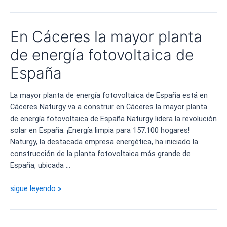
Pi
y
los
En Cáceres la mayor planta
errores
que
de energía fotovoltaica de
hunden
España
Holaluz
La mayor planta de energía fotovoltaica de España está en
Cáceres Naturgy va a construir en Cáceres la mayor planta
de energía fotovoltaica de España Naturgy lidera la revolución
solar en España: ¡Energía limpia para 157.100 hogares!
Naturgy, la destacada empresa energética, ha iniciado la
construcción de la planta fotovoltaica más grande de
España, ubicada …
En
sigue leyendo »
Cáceres
la
mayor