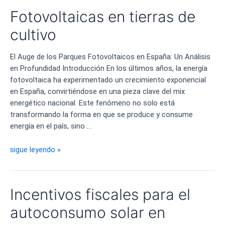
Fotovoltaica:
Fotovoltaicas en tierras de
Líder
en
cultivo
la
Nueva
El Auge de los Parques Fotovoltaicos en España: Un Análisis
Demanda
en Profundidad Introducción En los últimos años, la energía
de
fotovoltaica ha experimentado un crecimiento exponencial
Electricidad
en España, convirtiéndose en una pieza clave del mix
energético nacional. Este fenómeno no solo está
transformando la forma en que se produce y consume
energía en el país, sino …
Fotovoltaicas
sigue leyendo »
en
tierras
de
Incentivos fiscales para el
cultivo
autoconsumo solar en