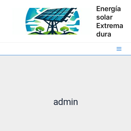
Ir
Energía
al
solar
contenido
Extrema
dura
Main
Men
admin