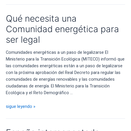
fotovoltaica
preparada
Qué necesita una
para
el
Comunidad energética para
autoconsumo
ser legal
energético
remoto
Comunidades energéticas a un paso de legalizarse El
Ministerio para la Transición Ecológica (MITECO) informó que
las comunidades energéticas están a un paso de legalizarse
con la próxima aprobación del Real Decreto para regular las
comunidades de energías renovables y las comunidades
ciudadanas de energía. El Ministerio para la Transición
Ecológica y el Reto Demográfico …
Qué
sigue leyendo »
necesita
una
Comunidad