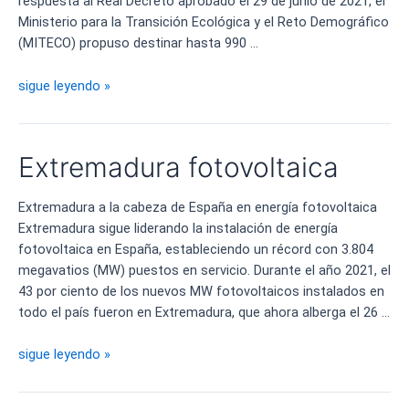
respuesta al Real Decreto aprobado el 29 de junio de 2021, el
Ministerio para la Transición Ecológica y el Reto Demográfico
(MITECO) propuso destinar hasta 990 …
Ayudas
sigue leyendo »
para
las
Fotovoltaicas
Extremadura fotovoltaica
en
Extremadura
Extremadura a la cabeza de España en energía fotovoltaica
Extremadura sigue liderando la instalación de energía
fotovoltaica en España, estableciendo un récord con 3.804
megavatios (MW) puestos en servicio. Durante el año 2021, el
43 por ciento de los nuevos MW fotovoltaicos instalados en
todo el país fueron en Extremadura, que ahora alberga el 26 …
Extremadura
sigue leyendo »
fotovoltaica