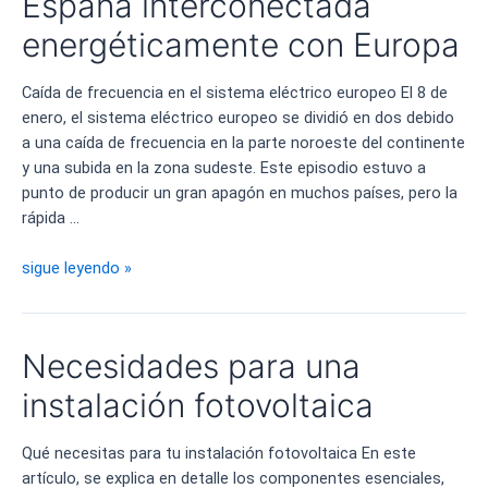
España interconectada
energética
para
energéticamente con Europa
ser
legal
Caída de frecuencia en el sistema eléctrico europeo El 8 de
enero, el sistema eléctrico europeo se dividió en dos debido
a una caída de frecuencia en la parte noroeste del continente
y una subida en la zona sudeste. Este episodio estuvo a
punto de producir un gran apagón en muchos países, pero la
rápida …
España
sigue leyendo »
interconectada
energéticamente
con
Necesidades para una
Europa
instalación fotovoltaica
Qué necesitas para tu instalación fotovoltaica En este
artículo, se explica en detalle los componentes esenciales,